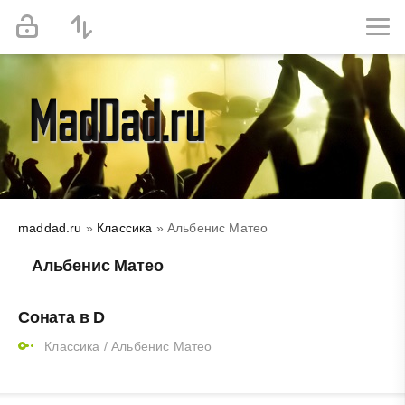
maddad.ru
»
Классика
» Альбенис Матео
Альбенис Матео
Соната в D
Классика
/
Альбенис Матео