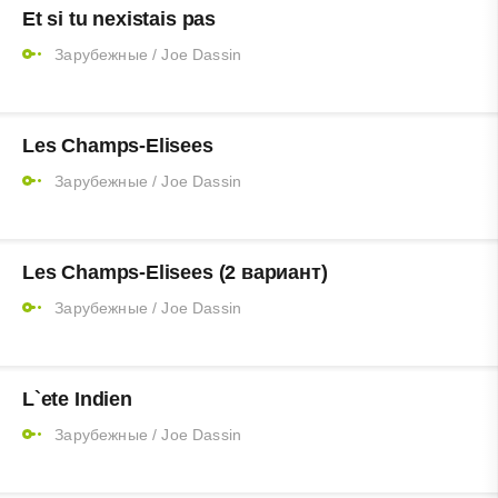
Et si tu nexistais pas
Зарубежные
/
Joe Dassin
Les Champs-Elisees
Зарубежные
/
Joe Dassin
Les Champs-Elisees (2 вариант)
Зарубежные
/
Joe Dassin
L`ete Indien
Зарубежные
/
Joe Dassin