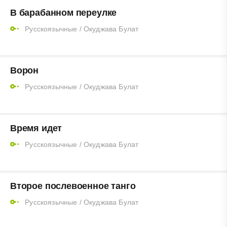
В барабанном переулке
Русскоязычные
/
Окуджава Булат
Ворон
Русскоязычные
/
Окуджава Булат
Время идет
Русскоязычные
/
Окуджава Булат
Второе послевоенное танго
Русскоязычные
/
Окуджава Булат