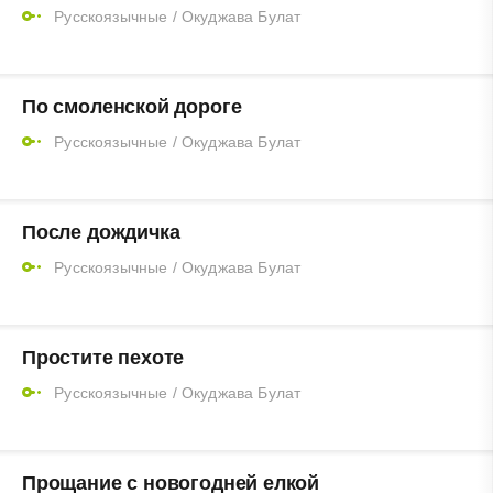
Русскоязычные
/
Окуджава Булат
По смоленской дороге
Русскоязычные
/
Окуджава Булат
После дождичка
Русскоязычные
/
Окуджава Булат
Простите пехоте
Русскоязычные
/
Окуджава Булат
Прощание с новогодней елкой