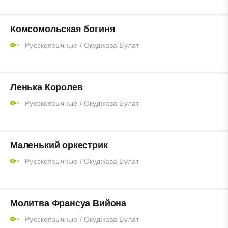
Комсомольская богиня
Русскоязычные
/
Окуджава Булат
Ленька Королев
Русскоязычные
/
Окуджава Булат
Маленький оркестрик
Русскоязычные
/
Окуджава Булат
Молитва Франсуа Вийона
Русскоязычные
/
Окуджава Булат