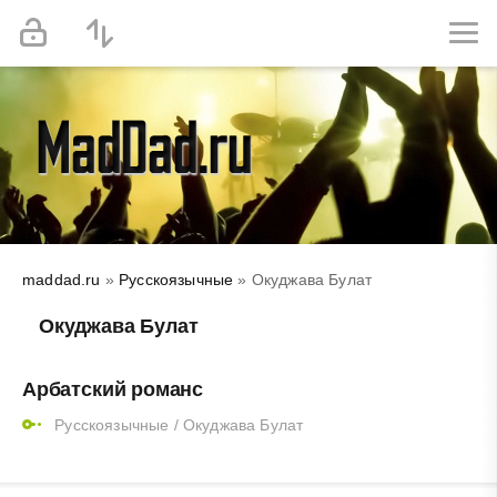
maddad.ru
»
Русскоязычные
» Окуджава Булат
Окуджава Булат
Арбатский романс
Русскоязычные
/
Окуджава Булат