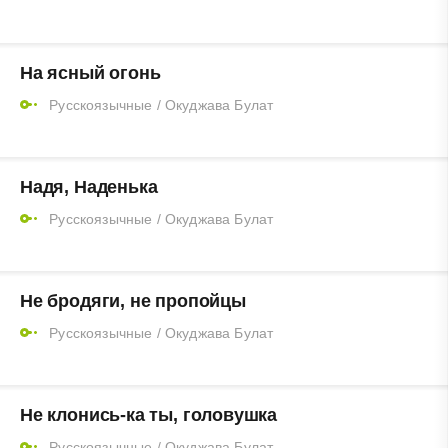
На ясный огонь
Русскоязычные
/
Окуджава Булат
Надя, Наденька
Русскоязычные
/
Окуджава Булат
Не бродяги, не пропойцы
Русскоязычные
/
Окуджава Булат
Не клонись-ка ты, головушка
Русскоязычные
/
Окуджава Булат