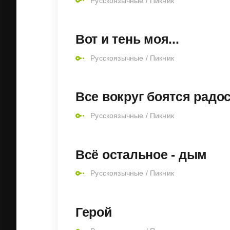
Русскоязычные
/
Пикник
Вот и тень моя...
Русскоязычные
/
Пикник
Все вокруг боятся радо
Русскоязычные
/
Пикник
Всё остальное - дым
Русскоязычные
/
Пикник
Герой