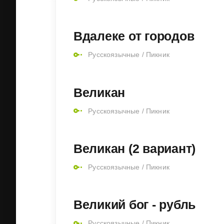
Вдалеке от городов
Русскоязычные
/
Пикник
Великан
Русскоязычные
/
Пикник
Великан (2 вариант)
Русскоязычные
/
Пикник
Великий бог - рубль
Русскоязычные
/
Пикник