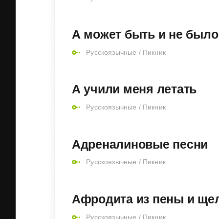
А может быть и не было
Русскоязычные
/
Пикник
А учили меня летать
Русскоязычные
/
Пикник
Адреналиновые песни
Русскоязычные
/
Пикник
Афродита из пены и ще
Русскоязычные
/
Пикник