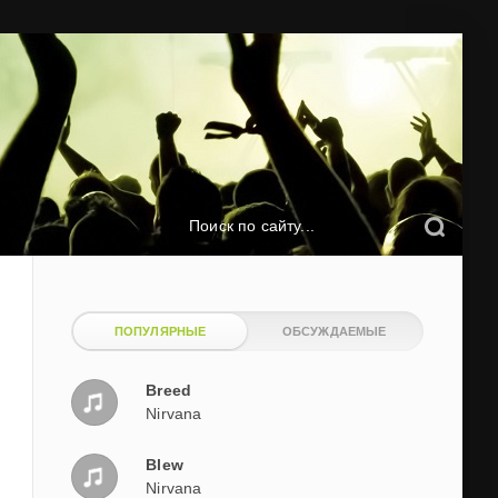
ПОПУЛЯРНЫЕ
ОБСУЖДАЕМЫЕ
Breed
Nirvana
Blew
Nirvana