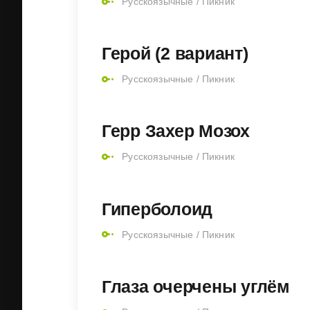
Русскоязычные
/
Пикник
Герой (2 вариант)
Русскоязычные
/
Пикник
Герр Захер Мозох
Русскоязычные
/
Пикник
Гиперболоид
Русскоязычные
/
Пикник
Глаза очерчены углём