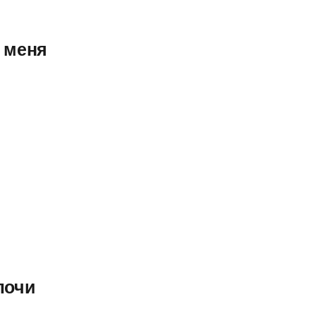
 меня
лочи