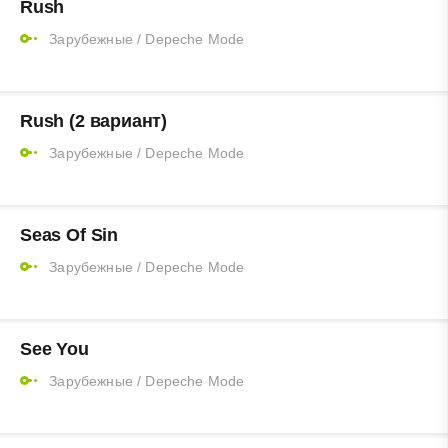
Rush
Зарубежные
/
Depeche Mode
Rush (2 вариант)
Зарубежные
/
Depeche Mode
Seas Of Sin
Зарубежные
/
Depeche Mode
See You
Зарубежные
/
Depeche Mode