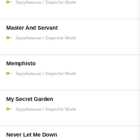
Зарубежные
/
Depeche Mode
Master And Servant
Зарубежные
/
Depeche Mode
Memphisto
Зарубежные
/
Depeche Mode
My Secret Garden
Зарубежные
/
Depeche Mode
Never Let Me Down