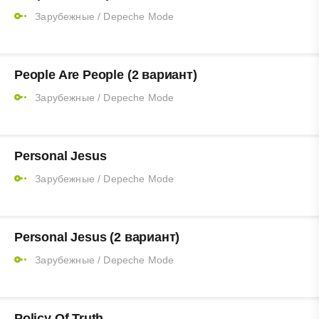
Зарубежные
/
Depeche Mode
People Are People (2 вариант)
Зарубежные
/
Depeche Mode
Personal Jesus
Зарубежные
/
Depeche Mode
Personal Jesus (2 вариант)
Зарубежные
/
Depeche Mode
Policy Of Truth