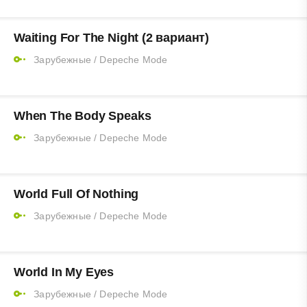
Waiting For The Night (2 вариант)
Зарубежные
/
Depeche Mode
When The Body Speaks
Зарубежные
/
Depeche Mode
World Full Of Nothing
Зарубежные
/
Depeche Mode
World In My Eyes
Зарубежные
/
Depeche Mode