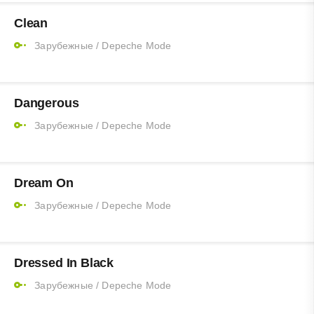
Clean
Зарубежные
/
Depeche Mode
Dangerous
Зарубежные
/
Depeche Mode
Dream On
Зарубежные
/
Depeche Mode
Dressed In Black
Зарубежные
/
Depeche Mode