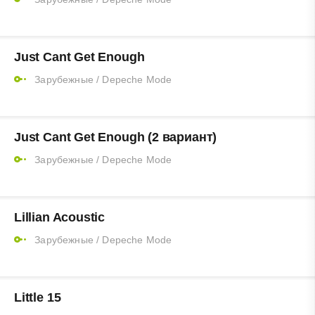
Just Cant Get Enough
Зарубежные
/
Depeche Mode
Just Cant Get Enough (2 вариант)
Зарубежные
/
Depeche Mode
Lillian Acoustic
Зарубежные
/
Depeche Mode
Little 15