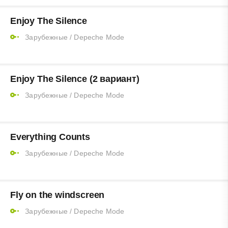
Enjoy The Silence
Зарубежные
/
Depeche Mode
Enjoy The Silence (2 вариант)
Зарубежные
/
Depeche Mode
Everything Counts
Зарубежные
/
Depeche Mode
Fly on the windscreen
Зарубежные
/
Depeche Mode