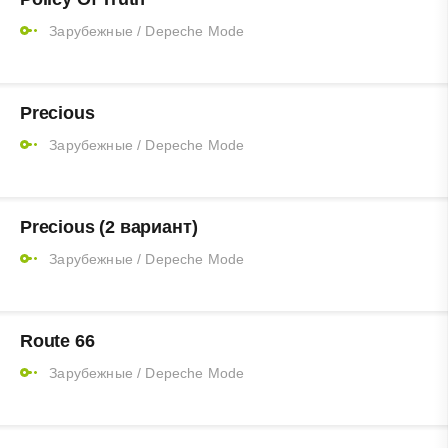
Зарубежные
/
Depeche Mode
Precious
Зарубежные
/
Depeche Mode
Precious (2 вариант)
Зарубежные
/
Depeche Mode
Route 66
Зарубежные
/
Depeche Mode