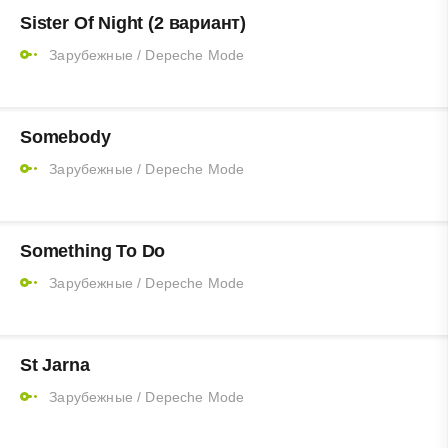
Sister Of Night (2 вариант)
Зарубежные
/
Depeche Mode
Somebody
Зарубежные
/
Depeche Mode
Something To Do
Зарубежные
/
Depeche Mode
St Jarna
Зарубежные
/
Depeche Mode