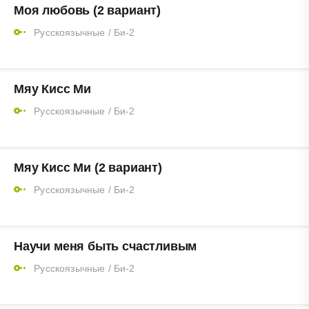
Моя любовь (2 вариант)
Русскоязычные
/
Би-2
Мяу Кисс Ми
Русскоязычные
/
Би-2
Мяу Кисс Ми (2 вариант)
Русскоязычные
/
Би-2
Научи меня быть счастливым
Русскоязычные
/
Би-2