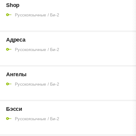
Shop
Русскоязычные
/
Би-2
Адреса
Русскоязычные
/
Би-2
Ангелы
Русскоязычные
/
Би-2
Бэсси
Русскоязычные
/
Би-2