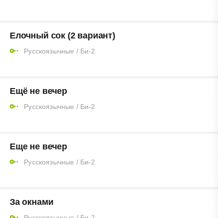
Елочный сок (2 вариант)
Русскоязычные
/
Би-2
Ещё не вечер
Русскоязычные
/
Би-2
Еще не вечер
Русскоязычные
/
Би-2
За окнами
Русскоязычные
/
Би-2