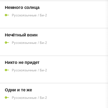
Немного солнца
Русскоязычные
/
Би-2
Нечётный воин
Русскоязычные
/
Би-2
Никто не придет
Русскоязычные
/
Би-2
Одни и те же
Русскоязычные
/
Би-2