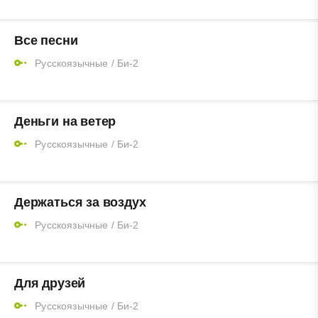
Все песни
Русскоязычные
/
Би-2
Деньги на ветер
Русскоязычные
/
Би-2
Держаться за воздух
Русскоязычные
/
Би-2
Для друзей
Русскоязычные
/
Би-2