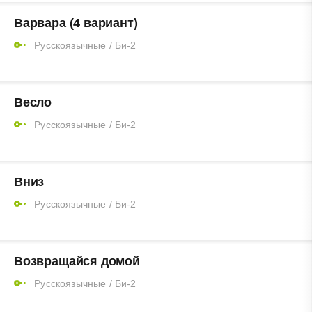
Варвара (4 вариант)
Русскоязычные
/
Би-2
Весло
Русскоязычные
/
Би-2
Вниз
Русскоязычные
/
Би-2
Возвращайся домой
Русскоязычные
/
Би-2