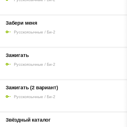
Забери меня
Русскоязычные
/
Би-2
Зажигать
Русскоязычные
/
Би-2
Зажигать (2 вариант)
Русскоязычные
/
Би-2
Звёздный каталог