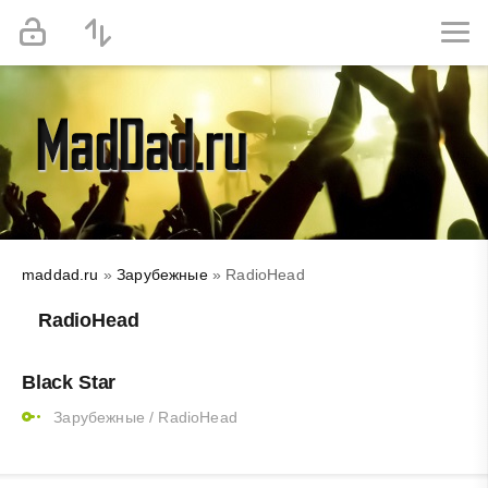
maddad.ru
»
Зарубежные
» RadioHead
RadioHead
Black Star
Зарубежные
/
RadioHead