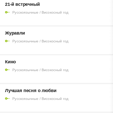
21-й встречный
Русскоязычные
/
Високосный год
Журавли
Русскоязычные
/
Високосный год
Кино
Русскоязычные
/
Високосный год
Лучшая песня о любви
Русскоязычные
/
Високосный год