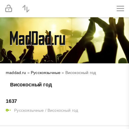
maddad.ru
»
Русскоязычные
» Високосный год
Високосный год
1637
Русскоязычные
/
Високосный год