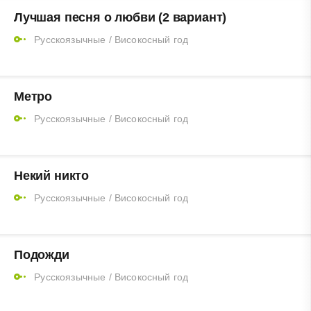
Лучшая песня о любви (2 вариант)
Русскоязычные
/
Високосный год
Метро
Русскоязычные
/
Високосный год
Некий никто
Русскоязычные
/
Високосный год
Подожди
Русскоязычные
/
Високосный год