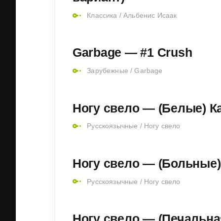
Классика
/
Альбенис Исаак
Garbage — #1 Crush
Зарубежные
/
Garbage
Ногу свело — (Белые) 
Русскоязычные
/
Ногу свело
Ногу свело — (Больные
Русскоязычные
/
Ногу свело
Ногу свело — (Печальна