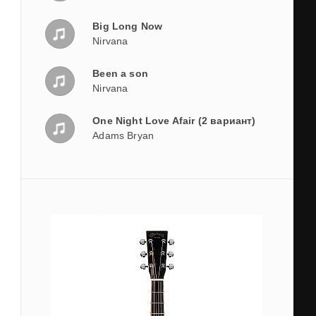
Big Long Now
Nirvana
Been a son
Nirvana
One Night Love Afair (2 вариант)
Adams Bryan