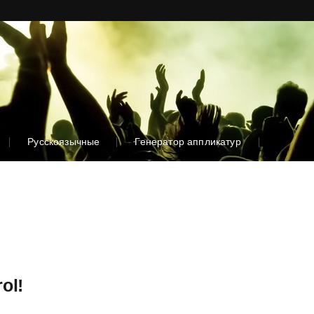
Русскоязычные
Генератор аппликатур
ol!