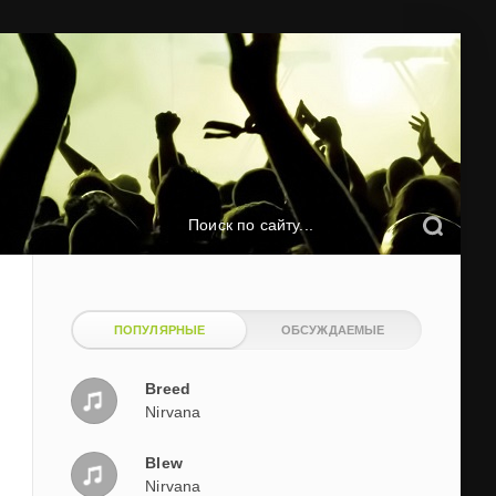
ПОПУЛЯРНЫЕ
ОБСУЖДАЕМЫЕ
Breed
Nirvana
Blew
Nirvana