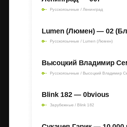
Русскоязычные
/
Ленинград
Lumen (Люмен) — 02 (Б
Русскоязычные
/
Lumen (Люмен)
Высоцкий Владимир Се
Русскоязычные
/
Высоцкий Владимир С
Blink 182 — 0bvious
Зарубежные
/
Blink 182
Сукачев Гарик — 10 000